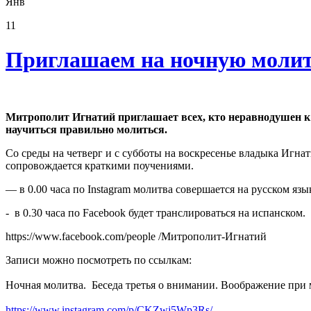
Янв
11
Приглашаем на ночную молит
Митрополит Игнатий приглашает всех, кто неравнодушен к 
научиться правильно молиться.
Со среды на четверг и с субботы на воскресенье владыка Игн
сопровождается краткими поучениями.
— в 0.00 часа по Instagram молитва совершается на русском язык
- в 0.30 часа по Facebook будет транслироваться на испанском.
https://www.facebook.com/people /Митрополит-Игнатий
Записи можно посмотреть по ссылкам:
Ночная молитва. Беседа третья о внимании. Воображение при 
https://www.instagram.com/p/CKZwj5Wp3Rs/