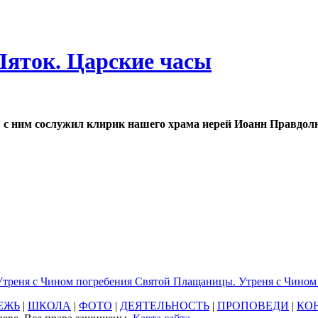
Пяток. Царские часы
 с ним сослужил клирик нашего храма иерей Иоанн Правдол
 Утреня с Чином погребения Святой Плащаницы. Утреня с Чино
ЕЖЬ
|
ШКОЛА
|
ФОТО
|
ДЕЯТЕЛЬНОСТЬ
|
ПРОПОВЕДИ
|
КО