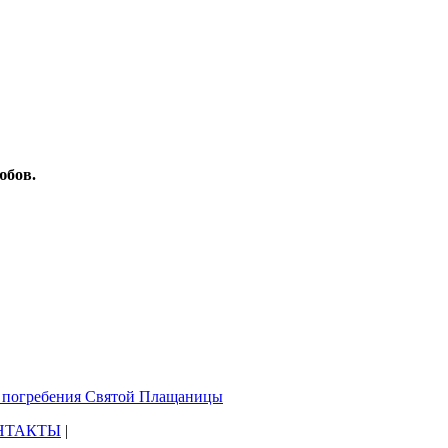
юбов.
м погребения Святой Плащаницы
НТАКТЫ
|