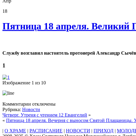
Апр
18
Пятница 18 апреля. Великий 
Службу возглавил настоятель протоиерей Александр Сычёв
1
Изображение 1 из 10
к
Комментарии
отключены
записи
Рубрика:
Новости
Пятница
Четверг. Утреня с чтением 12 Евангелий
»
18
«
Пятница 18 апреля. Вечерня с выносом Святой Плащаницы.
апреля.
|
О ХРАМЕ
|
РАСПИСАНИЕ
|
НОВОСТИ
|
ПРИХОД
|
МОЛОД
Великий