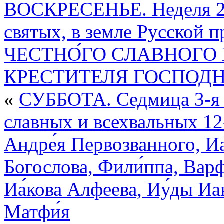
я
ВОСКРЕСЕНЬЕ. Неделя 2-
по
Пятидесятнице
святых, в земле Русско
СЛАВНЫХ
И
ВСЕХВАЛЬНЫХ
ЧЕСТНО́ГО СЛАВНОГО 
ПЕРВОВЕРХОВНЫХ
АПОСТОЛОВ
КРЕСТИТЕЛЯ ГОСПОД
ПЕТРА
И
ПАВЛА
«
СУББОТА. Седмица 3-я 
славных и всехвальных 12
Андре́я Первозванного, Иа
Богослова, Фили́ппа, Варф
Иа́кова Алфеева, Иу́ды Иа
Матфи́я