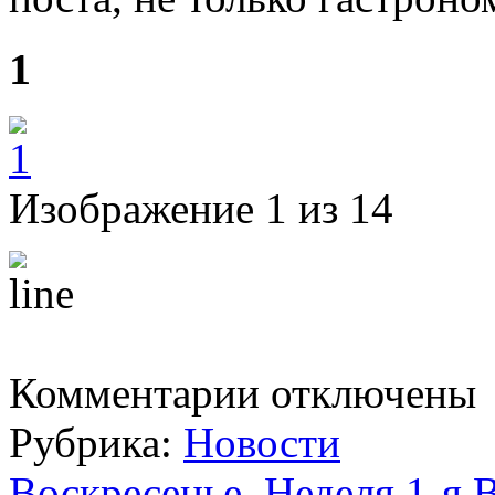
1
Изображение 1 из 14
к
Комментарии
отключены
записи
Среда.
Рубрика:
Новости
Седмица
2-
я
Воскресенье. Неделя 1-я 