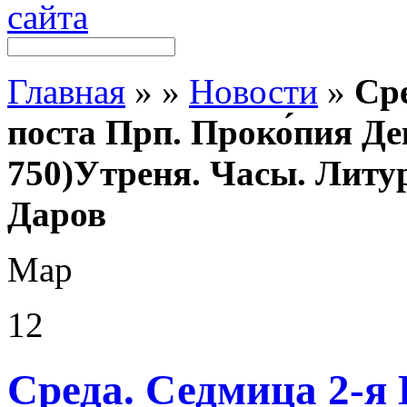
Главная
»
»
Новости
»
Сре
поста Прп. Проко́пия Дек
750)Утреня. Часы. Лит
Даров
Мар
12
Среда. Седмица 2-я 