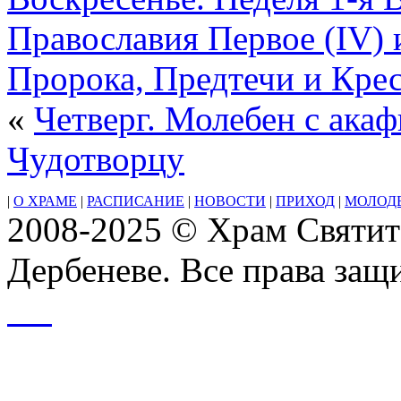
Великого
поста
Православия Первое (IV) и
Прп.
Проко́пия
Декаполита,
Пророка, Предтечи и Крес
исп.
(ок.
«
Четверг. Молебен с ака
750)Утреня.
Часы.
Литургия
Чудотворцу
Преждеосвященных
Даров
|
О ХРАМЕ
|
РАСПИСАНИЕ
|
НОВОСТИ
|
ПРИХОД
|
МОЛОД
2008-2025 © Храм Святит
Дербеневе. Все права за