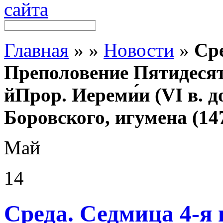
Главная
»
»
Новости
»
Сре
Преполовение Пятидесят
йПрор. Иереми́и (VI в. до
Боровского, игумена (14
Май
14
Среда. Седмица 4-я 