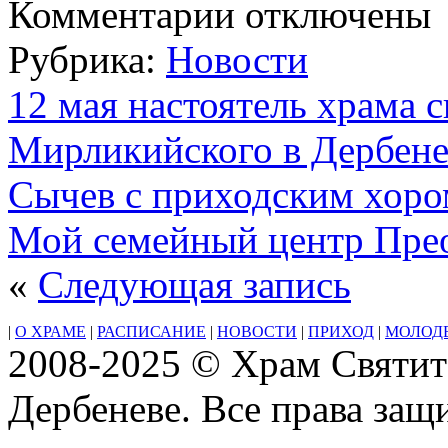
Комментарии
отключены
записи
Среда.
Рубрика:
Новости
Седмица
4-
я
12 мая настоятель храма 
по
Пасхе.
Мирликийского в Дербене
Преполовение
Пятидесятницы
Постный
Сычев с приходским хоро
день.
Глас
Мой семейный центр Пре
3-
йПрор.
Иереми́и
«
Следующая запись
(VI
в.
до
|
О ХРАМЕ
|
РАСПИСАНИЕ
|
НОВОСТИ
|
ПРИХОД
|
МОЛОД
Р.
2008-2025 © Храм Святит
Х.)
прп.
Дербеневе. Все права за
Пафну́тия
Боровского,
игумена