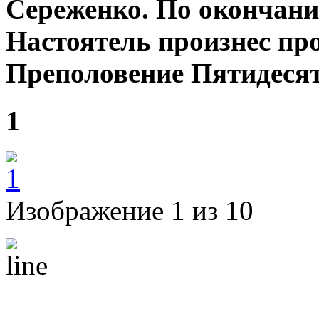
Сереженко. По окончан
Настоятель произнес пр
Преполовение Пятидеся
1
Изображение 1 из 10
к