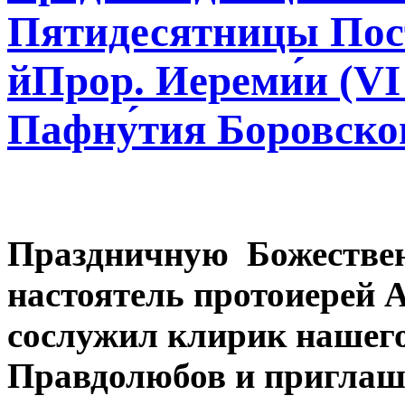
Пятидесятницы Пост
йПрор. Иереми́и (VI в
Пафну́тия Боровског
Праздничную Божестве
настоятель протоиерей 
сослужил клирик нашег
Правдолюбов и пригла