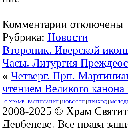
к
Комментарии
отключены
записи
Среда.
Рубрика:
Новости
Великое
Повечерие
с
Второник. Иверской икон
чтением
Великого
Часы. Литургия Преждео
канона
прп.
Андрея
«
Четверг. Прп. Мартиниа
Критского
чтением Великого канона
|
О ХРАМЕ
|
РАСПИСАНИЕ
|
НОВОСТИ
|
ПРИХОД
|
МОЛОД
2008-2025 © Храм Святит
Дербеневе. Все права за