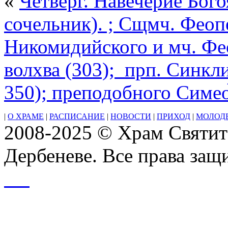
«
Четверг. Навечерие Бог
состоялся
концерт
сочельник). ; Сщмч. Феопе
посвящённый
Рождеству
Христову.
Никомидийского и мч. Фео
По
окончании
волхва (303); прп. Синкл
концерта
настоятель
храма
350); преподобного Симео
протоиерей
Александр
Сычев
|
О ХРАМЕ
|
РАСПИСАНИЕ
|
НОВОСТИ
|
ПРИХОД
|
МОЛОД
поблагодарил
2008-2025 © Храм Святит
участников
за
Дербеневе. Все права за
выступления
и
выразил
пожелание
о
дальнейшем
сотрудничестве
с
приходом