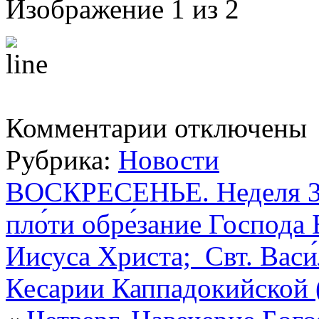
Изображение 1 из 2
к
Комментарии
отключены
записи
В
Рубрика:
Новости
праздник
Обрезание
Господне
ВОСКРЕСЕНЬЕ. Неделя 32
в
Воскресной
пло́ти обре́зание Господа
школе
храма
учащимися
Иисуса Христа; Свт. Васи
регентского
отделения
Кесарии Каппадокийской 
Московской
Духовной
Академии