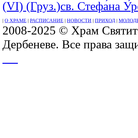
(VI) (Груз.)св. Стефа́на У
объявляет
всем
благодарность
|
О ХРАМЕ
|
РАСПИСАНИЕ
|
НОВОСТИ
|
ПРИХОД
|
МОЛОД
,
2008-2025 © Храм Святит
за
их
помощь,
Дербеневе. Все права за
за
горящие
сердца
и
их
любовь