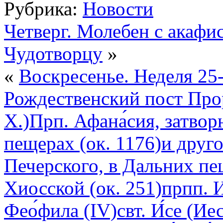
Рубрика:
Новости
Суббота.
Молодежь
храма
Четверг. Молебен с акаф
и
прихожане
Чудотворцу
»
помогли
подготовить
храм
«
Воскресенье. Неделя 25
к
Престольному
Рождественский пост Прор.
празднику
святителя
Николая
Х.)Прп. Афана́сия, затво
чудотворца,
который
пещерах (ок. 1176)и друго
состоится
19
декабря.
Печерского, в Дальних пе
За
что
Хиосской (ок. 251)прпп. И
настоятель
храма
протоиерей
Фео́фила (IV)свт. И́се (Ие
Александр
Сычев