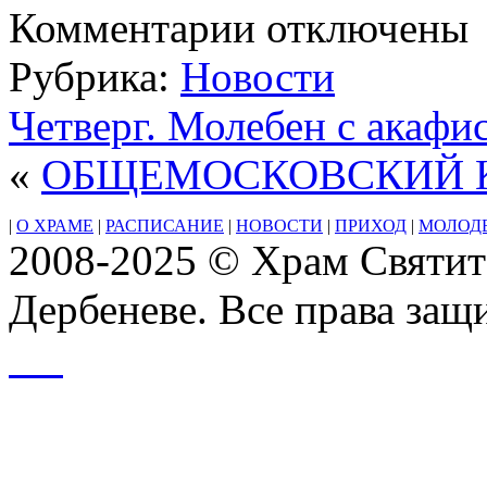
к
Комментарии
отключены
записи
Воскресенье.
Рубрика:
Новости
Неделя
13-
я
Четверг. Молебен с акаф
по
Пятидесятнице
«
ОБЩЕМОСКОВСКИЙ 
Поста
нет.
Глас
|
О ХРАМЕ
|
РАСПИСАНИЕ
|
НОВОСТИ
|
ПРИХОД
|
МОЛОД
4-
2008-2025 © Храм Святит
йПеренесение
мощей
апостола
Дербеневе. Все права за
Варфоломе́я
(VI)Ап.
от
70-
ти
Тита,
епископа
Критского
(I)
Свтт.