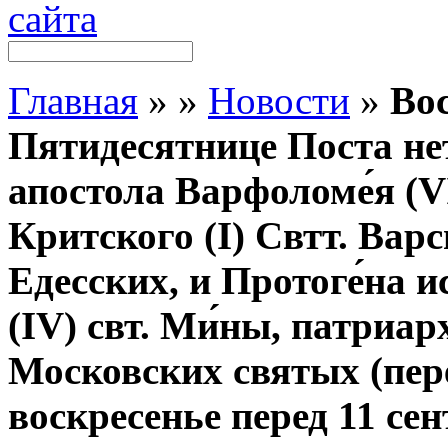
Главная
»
»
Новости
»
Вос
Пятидесятнице Поста не
апостола Варфоломе́я (V
Критского (I) Свтт. Варс
Едесских, и Протоге́на 
(IV) свт. Ми́ны, патриа
Московских святых (пер
воскресенье перед 11 сен