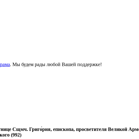
Храма
. Мы будем рады любой Вашей поддержке!
тнице Сщмч. Григо́рия, епископа, просветителя Великой Арме
ого (992)