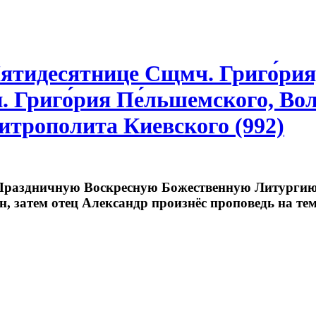
Пятидесятнице Сщмч. Григо́рия
. Григо́рия Пе́льшемского, Во
митрополита Киевского (992)
 Праздничную Воскресную Божественную Литургию
 затем отец Александр произнёс проповедь на те