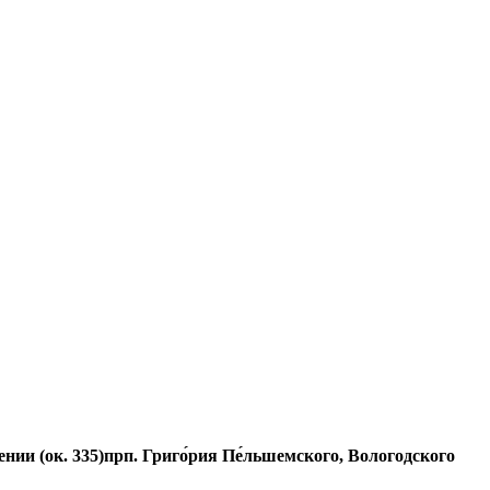
нии (ок. 335)прп. Григо́рия Пе́льшемского, Вологодского