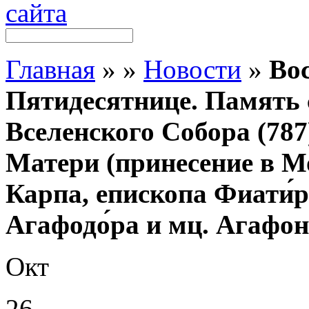
Главная
»
»
Новости
»
Вос
Пятидесятнице. Память 
Вселенского Собора (78
Матери (принесение в Мо
Карпа, епископа Фиати́р
Агафодо́ра и мц. Агафони
Окт
26