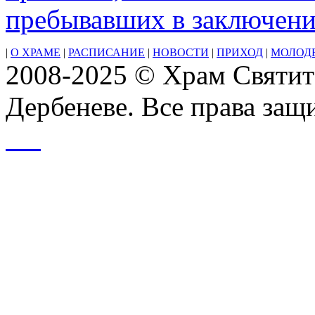
Вселенского
пребывавших в заключен
Собора
(787)
И́верской
|
О ХРАМЕ
|
РАСПИСАНИЕ
|
НОВОСТИ
|
ПРИХОД
|
МОЛОД
иконы
2008-2025 © Храм Святит
Божией
Матери
(принесение
Дербеневе. Все права за
в
Москву
в
1648
г.)
сщмчч.
Карпа,
епископа
Фиати́рского,
Папи́лы,
диакона,
мч.
Агафодо́ра
и
мц.
Агафони́ки
(ок.