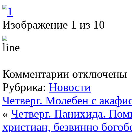
Изображение 1 из 10
к
Комментарии
отключены
записи
Воскресенье.
Рубрика:
Новости
Неделя
20-
я
Четверг. Молебен с акафи
по
Пятидесятнице.
«
Четверг. Панихида. Пом
Память
святых
отцов
христиан, безвинно бого
VII