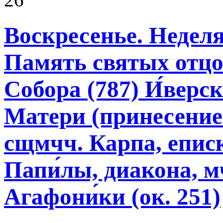
Воскресенье. Неделя
Память святых отцо
Собора (787) И́вер
Матери (принесение 
сщмчч. Карпа, еписк
Папи́лы, диакона, м
Агафони́ки (ок. 251)