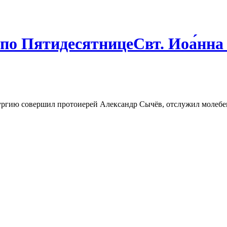
 ПятидесятницеСвт. Иоа́нна 
гию совершил протоиерей Александр Сычёв, отслужил молебен, 