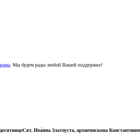
Храма
. Мы будем рады любой Вашей поддержке!
ятницеСвт. Иоа́нна Златоуста, архиепископа Константиноп