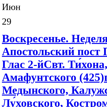
Июн
29
Воскресенье. Неделя
Апостольский пост 
Глас 2-йСвт. Ти́хона
Амафунтского (425)п
Медынского, Калужск
Лу́ховского, Костро