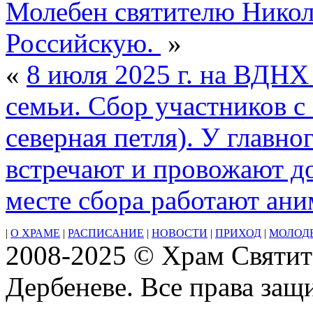
я
Молебен святителю Никол
по
Пятидесятнице
Российскую.
»
Апостольский
пост
Постный
«
8 июля 2025 г. на ВДНХ
календарь.
Глас
семьи. Сбор участников с
2-
йСвт.
Ти́хона,
северная петля). У главн
епископа
Амафунтского
встречают и провожают до
(425)прп.
Ти́хона
Медынского,
месте сбора работают ан
Калужского
(1492)прп.
Ти́хона
|
О ХРАМЕ
|
РАСПИСАНИЕ
|
НОВОСТИ
|
ПРИХОД
|
МОЛОД
Лу́ховского,
2008-2025 © Храм Святит
Костромского,
чудотворца
Дербеневе. Все права за
(1503)
прп.
Моисе́я