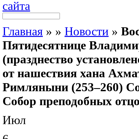
Главная
»
»
Новости
»
Вос
Пятидесятнице Владими
(празднество установле
от нашествия хана Ахмат
Римляныни (253–260) С
Собор преподобных отц
Июл
6