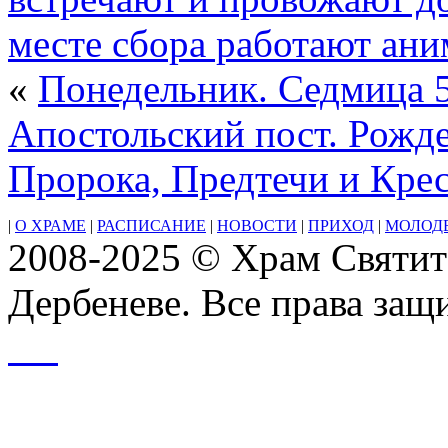
в
память
месте сбора работают ан
спасения
Москвы
«
Понедельник. Седмица 5
от
нашествия
хана
Апостольский пост. Рожде
Ахмата
в
Пророка, Предтечи и Кре
1480
г.)
Мц.
|
О ХРАМЕ
|
РАСПИСАНИЕ
|
НОВОСТИ
|
ПРИХОД
|
МОЛОД
Агриппи́ны
2008-2025 © Храм Святит
Римляныни
(253–
260)
Дербеневе. Все права за
Собор
Владимирских
святых
Собор
преподобных
отцов
Псково-
Печерских