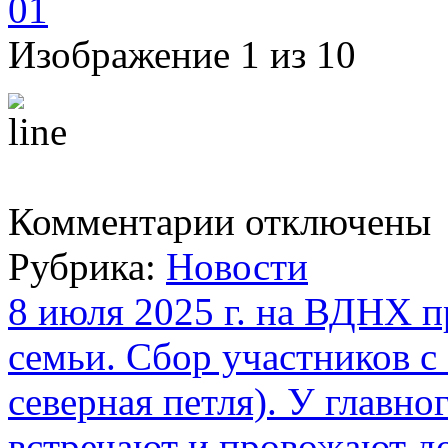
Изображение 1 из 10
к
Комментарии
отключены
записи
Воскресенье.
Рубрика:
Новости
Неделя
4-
я
8 июля 2025 г. на ВДНХ 
по
Пятидесятнице
семьи. Сбор участников с
Владимирской
иконы
Божией
северная петля). У главн
Матери
(празднество
встречают и провожают до
установлено