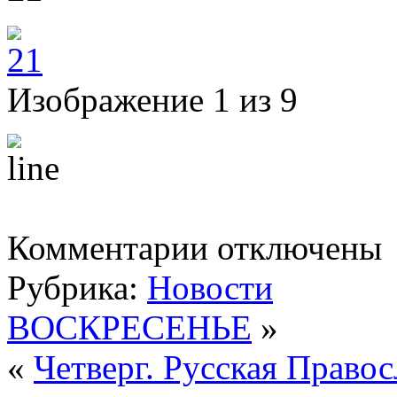
Изображение 1 из 9
к
Комментарии
отключены
записи
Воскресная
Рубрика:
Новости
школа
представила
концерт-
ВОСКРЕСЕНЬЕ
»
спектакль
посвященный
«
Четверг. Русская Право
Рождеству
Христову