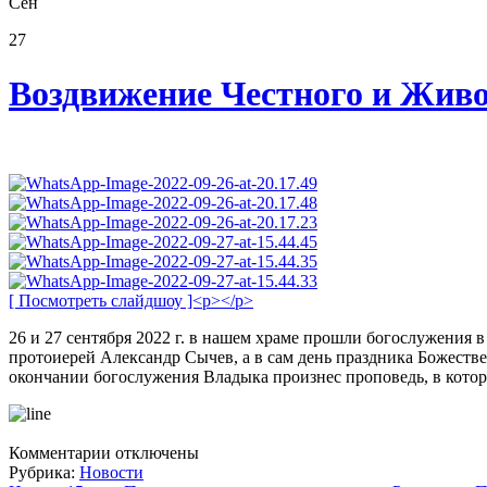
Сен
27
Воздвижение Честного и Живо
[ Посмотреть слайдшоу ]<p></p>
26 и 27 сентября 2022 г. в нашем храме прошли богослужения
протоиерей Александр Сычев, а в сам день праздника Божес
окончании богослужения Владыка произнес проповедь, в котор
к
Комментарии
отключены
записи
Рубрика:
Новости