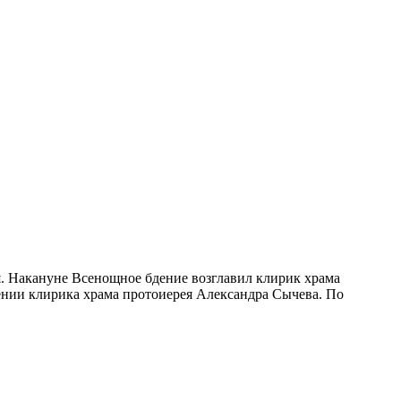
я. Накануне Всенощное бдение возглавил клирик храма
нии клирика храма протоиерея Александра Сычева. По