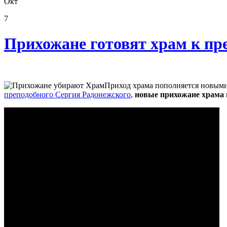
Окт
7
Прихожане готовят храм к пр
Приход храма пополняется новыми 
преподобного Сергия Радонежского
,
новые прихожане храма и